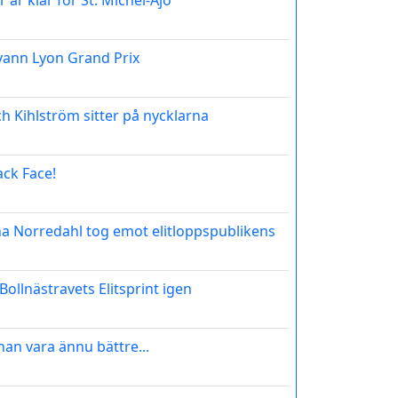
 är klar för St. Michel-Ajo
ann Lyon Grand Prix
h Kihlström sitter på nycklarna
ack Face!
a Norredahl tog emot elitloppspublikens
Bollnästravets Elitsprint igen
an vara ännu bättre...