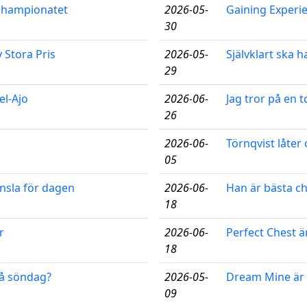
ochampionatet
2026-05-
Gaining Experi
30
y Stora Pris
2026-05-
Självklart ska h
29
el-Ajo
2026-06-
Jag tror på en 
26
2026-06-
Törnqvist låter
05
änsla för dagen
2026-06-
Han är bästa c
18
r
2026-06-
Perfect Chest ä
18
på söndag?
2026-05-
Dream Mine är 
09