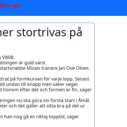
 DD:n igår
er stortrivas på
å V86®.
dningen är guld värd.
 startsnabbe Mizais tränare Jan Ove Olsen.
lättrat på formkurvan för varje lopp. Senast
ll undan till knapp men säker seger.
ed honom efter det och formen är fin, säger
ringen nu ska göra sin första start i Åmål.
 och det gäller att sitta bra på det ur
n han nog gå en riktig topptid, säger