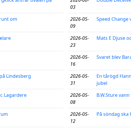
gklick äntrar ovalen på
2026-06-
Double Deceiver
03
 runt om
2026-05-
Speed Change v
09
elare
2026-05-
Mats E Djuse oc
23
2026-05-
Svaret blev Bar
16
på Lindesberg
2026-05-
En tårögd Hann
31
jubel
uc Lagardere
2026-05-
B.W.Sture vann 
08
trum
2026-05-
På söndag ska h
12