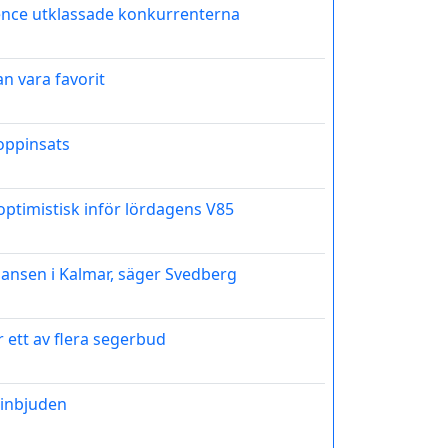
ence utklassade konkurrenterna
an vara favorit
toppinsats
 optimistisk inför lördagens V85
hansen i Kalmar, säger Svedberg
r ett av flera segerbud
inbjuden