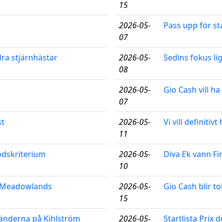
15
2026-05-
Pass upp för sta
07
ra stjärnhästar
2026-05-
Sedins fokus li
08
2026-05-
Gio Cash vill ha 
07
st
2026-05-
Vi vill definiti
11
lodskriterium
2026-05-
Diva Ek vann Fi
10
å Meadowlands
2026-05-
Gio Cash blir to
15
änderna på Kihlström
2026-05-
Startlista Prix