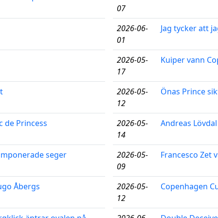
07
2026-06-
Jag tycker att 
01
2026-05-
Kuiper vann C
17
t
2026-05-
Önas Prince sik
12
c de Princess
2026-05-
Andreas Lövdal
14
n imponerade seger
2026-05-
Francesco Zet 
09
Hugo Åbergs
2026-05-
Copenhagen Cups
12