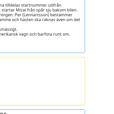
na tilldelas startnummer utifrån
 startar Mizai från spår sju bakom bilen.
ledningen. Per (Lennartsson) bestämmer
framme och hästen ska räknas även om det
smässigt.
merikansk vagn och barfota runt om.
er