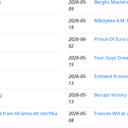
5
2026-05-
Berghs Master
09
2026-05-
Månlykke A.M. f
19
2026-06-
Prince Of Euro
02
2026-05-
Four Guys Dream
15
2026-05-
Eminent Kronos
13
g
2026-05-
Borups Victory 
13
 fram till ännu ett storfika
2026-05-
Frances Will är
08