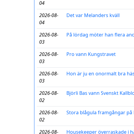
04
2026-08-
Det var Melanders kväll
04
2026-08-
På lördag möter han flera and
03
2026-08-
Pro vann Kungstravet
03
2026-08-
Hon är ju en onormalt bra hä
03
2026-08-
Björli Bas vann Svenskt Kallb
02
2026-08-
Stora blågula framgångar p
02
2026-08-
Housekeeper överraskade i h