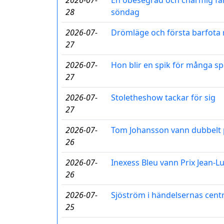
2026-07-
En obesegrad och charmig fär
28
söndag
2026-07-
Drömläge och första barfota
27
2026-07-
Hon blir en spik för många sp
27
2026-07-
Stoletheshow tackar för sig
27
2026-07-
Tom Johansson vann dubbelt 
26
2026-07-
Inexess Bleu vann Prix Jean-L
26
2026-07-
Sjöström i händelsernas cen
25