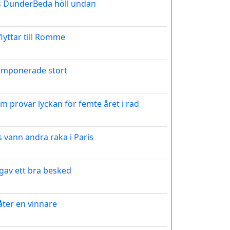
s DunderBeda höll undan
lyttar till Romme
 imponerade stort
 provar lyckan för femte året i rad
 vann andra raka i Paris
gav ett bra besked
 åter en vinnare