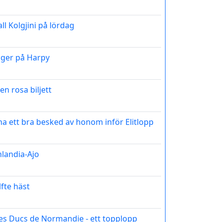
ll Kolgjini på lördag
gger på Harpy
en rosa biljett
vt ha ett bra besked av honom inför Elitlopp
nlandia-Ajo
lfte häst
 des Ducs de Normandie - ett topplopp