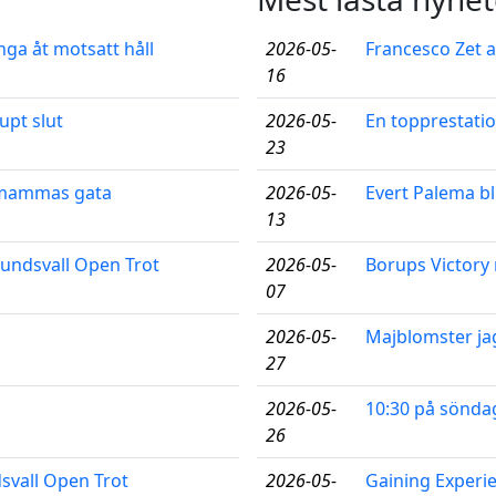
nga åt motsatt håll
2026-05-
Francesco Zet a
16
upt slut
2026-05-
En topprestatio
23
l mammas gata
2026-05-
Evert Palema bl
13
 Sundsvall Open Trot
2026-05-
Borups Victory
07
2026-05-
Majblomster ja
27
2026-05-
10:30 på söndag
26
dsvall Open Trot
2026-05-
Gaining Experi