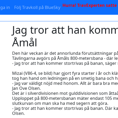
Hurra! TravExperten satte
ga in
Följ Travkoll på BlueSky
Jag tror att han komm
Åmål
Den här veckan är det annorlunda förutsättningar p
Tävlingarna avgörs på Åmåls 800-metersbana - där le
- Jag tror att han kommer stortrivas på banan, säger
Mizai (V86-4, se bild) har gjort fyra starter i år och k
tog han hand om ledningen på en smetig bana och hö
- Jag var väldigt nöjd med honom. Allt är bara bra m
Jan Ove Olsen.
Det är i silverdivisionen mot gulddivisionen som åttaå
Upploppet på 800-metersbanan mäter endast 105 meter
slutkurvan om man ska ha med segern att göra.
- Jag tror att han kommer stortrivas på banan. Där ka
Olsen.