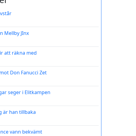
vstår
n Mellby JInx
ir att räkna med
 mot Don Fanucci Zet
gar seger i Elitkampen
 är han tillbaka
ence vann bekvämt