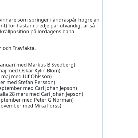
 vinnare som springer i andraspår högre än
t) för hästar i tredje par utvändigt är så
krällposition på lördagens bana.
r och Travfakta.
31 januari med Markus B Svedberg)
 maj med Oskar Kylin Blom)
 6 maj med Ulf Ohlsson)
tober med Stefan Persson)
3 september med Carl Johan Jepson)
valla 28 mars med Carl Johan Jepson)
 september med Peter G Norman)
2 november med Mika Forss)