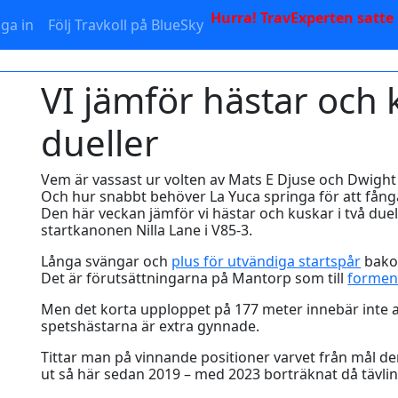
Hurra! TravExperten satte
ga in
Följ Travkoll på BlueSky
VI jämför hästar och k
dueller
Vem är vassast ur volten av Mats E Djuse och Dwight
Och hur snabbt behöver La Yuca springa för att fån
Den här veckan jämför vi hästar och kuskar i två du
startkanonen Nilla Lane i V85-3.
Långa svängar och
plus för utvändiga startspår
bako
Det är förutsättningarna på Mantorp som till
formen 
Men det korta upploppet på 177 meter innebär inte 
spetshästarna är extra gynnade.
Tittar man på vinnande positioner varvet från mål den
ut så här sedan 2019 – med 2023 borträknat då tävlinga