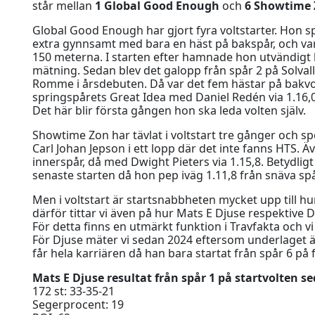
står mellan
1 Global Good Enough
och
6 Showtime
Global Good Enough har gjort fyra voltstarter. Hon s
extra gynnsamt med bara en häst på bakspår, och var
150 meterna. I starten efter hamnade hon utvändigt l
mätning. Sedan blev det galopp från spår 2 på Solval
Romme i årsdebuten. Då var det fem hästar på bakvol
springspårets Great Idea med Daniel Redén via 1.16,0
Det här blir första gången hon ska leda volten själv.
Showtime Zon har tävlat i voltstart tre gånger och s
Carl Johan Jepson i ett lopp där det inte fanns HTS. Ä
innerspår, då med Dwight Pieters via 1.15,8. Betydligt
senaste starten då hon pep iväg 1.11,8 från snäva spå
Men i voltstart är startsnabbheten mycket upp till h
därför tittar vi även på hur Mats E Djuse respektive
För detta finns en utmärkt funktion i Travfakta och vi
För Djuse mäter vi sedan 2024 eftersom underlaget är
får hela karriären då han bara startat från spår 6 på f
Mats E Djuse resultat från spår 1 på startvolten s
172 st: 33-35-21
Segerprocent: 19