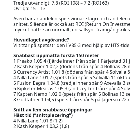
Tredje utvändigt: 7,8 (ROI 108) – 7,2 (ROI 63)
Övriga: 15 – 13
Även här är andelen spetsvinnare lägre och andelen
snittet. Slående är också att ROI (Return On Investmen
mycket bättre än normalt, en sällsynt framgångsrik s
Huvudlaget avgörande?
Vi tittar på spetsstriden i V85-3 med hjälp av HTS-tide
Snabbast uppmätta första 150 meter
1 Freako 1.05,4 (fjärde inner från spår 1 Färjestad 
2 Kash Keeper 1.02,2 (dödens från spår 4 Bollnäs 28
3 Currency Artist 1.01,8 (dödens från spår 4 Solvalla
4 Nilla Lane 1.01,7 (spets från spår 5 Solvalla 11 ok
5 Fusion Eagra 1.04,8 (tredje inner spår 9 Axevalla 
6 Kipketer Mearas 1.05,3 (andra ytter från spår 4 Sol
7 Kapten Nemo 1.02,0 (spets från spår 5 Bollnäs 13
8 Godfather 1.04,5 (spets från spår 5 på Jägersro 2
Snitt av fem snabbaste öppningar
Häst tid (”snittplacering”)
4 Nilla Lane 1.01,8 (1,2)
2 Kash Keeper 1.03,2 (1,8)