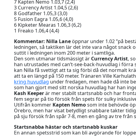
7 Kapten Nemo 1.03,7 (2,4)
3 Currency Artist 1.04,5 (2,6)
8 Godfather 1.05,3 (3,0)
5 Fusion Eagra 1.05,6 (4,0)
6 Kipketer Mearas 1.06,3 (6,2)
1 Freako 1.06,4 (4,4)
Kommentar: Nilla Lane
öppnar under 1.02 ”på bestäl
ledningen, så taktiken lär det inte vara något snack om
suttit i ledningen inom 200 meter i samtliga.
Den som utmanar tidsmässigt är
Currency Artist
, s
han utrustades med can’t-see-back-huvudlag i förra st
kan Nilla få svettigt att ta sig förbi då det normalt 
att ta en längd på 150 meter. Tränaren Ville Karhula
kring huvudlag
under fredagen, men hade då inte be
som han gjort med sitt norska huvudlag har han inge
Kash Keeper
är mer stabilt startsnabb och har frontat
fem segrar på tio försök från spets för sulky inklusi
Utifrån kommer
Kapten Nemo
som inte behövde öpp
Örebro, men har visat betydligt snabbare takter tidi
på sju försök från spår 7-8, men en gång av tre från s
Startsnabba hästar och startsnabb kuskar
En annan spetsstrid som kan bli avgörande för loppet