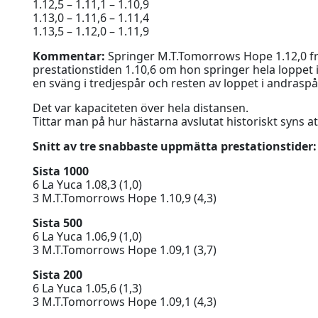
1.12,5 – 1.11,1 – 1.10,9
1.13,0 – 1.11,6 – 1.11,4
1.13,5 – 1.12,0 – 1.11,9
Kommentar:
Springer M.T.Tomorrows Hope 1.12,0 fr
prestationstiden 1.10,6 om hon springer hela loppet 
en sväng i tredjespår och resten av loppet i andraspå
Det var kapaciteten över hela distansen.
Tittar man på hur hästarna avslutat historiskt syns at
Snitt av tre snabbaste uppmätta prestationstider:
Sista 1000
6 La Yuca 1.08,3 (1,0)
3 M.T.Tomorrows Hope 1.10,9 (4,3)
Sista 500
6 La Yuca 1.06,9 (1,0)
3 M.T.Tomorrows Hope 1.09,1 (3,7)
Sista 200
6 La Yuca 1.05,6 (1,3)
3 M.T.Tomorrows Hope 1.09,1 (4,3)