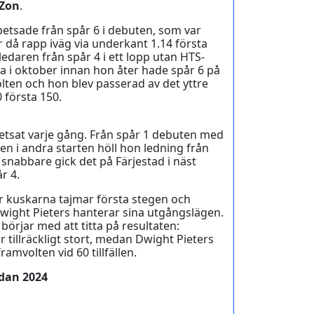
 Zon
.
petsade från spår 6 i debuten, som var
 då rapp iväg via underkant 1.14 första
edaren från spår 4 i ett lopp utan HTS-
la i oktober innan hon åter hade spår 6 på
ten och hon blev passerad av det yttre
 första 150.
petsat varje gång. Från spår 1 debuten med
ven i andra starten höll hon ledning från
 snabbare gick det på Färjestad i näst
r 4.
ur kuskarna tajmar första stegen och
 Dwight Pieters hanterar sina utgångslägen.
 börjar med att titta på resultaten:
 tillräckligt stort, medan Dwight Pieters
ramvolten vid 60 tillfällen.
edan 2024