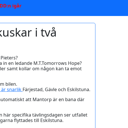
 DD:n igår
uskar i två
 Pieters?
ga in en ledande M.T.Tomorrows Hope?
eller samt kollar om någon kan ta emot
m bilen.
är snarlik
Färjestad, Gävle och Eskilstuna.
automatiskt att Mantorp är en bana där
 här specifika tävlingsdagen ser utfallet
rna flyttades till Eskilstuna.