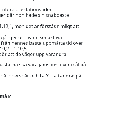
mföra prestationstider.
r där hon hade sin snabbaste
2,1, men det är förstås rimligt att
a gånger och vann senast via
l från hennes bästa uppmätta tid över
0,2 – 1.10,5.
 gör att de väger upp varandra.
 hästarna ska vara jämsides över mål på
på innerspår och La Yuca i andraspår.
 mål?