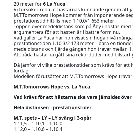
20 meter för
6 La Yuca
.
Vi försöker reda ut hästarnas kunnande genom att jä
M.T.Tomorrows Hope kommer från imponerande sege
prestationstid hittills med 1.10,0/1 653 meter.
Toppen över medeldistans kom på Åby i höstas med 1.1
argumentera för att hästen är i bättre form nu.
Vad gäller La Yuca har hon visat sin höga nivå mång
prestationstiden 1.10,3/2 173 meter – bara en tionde
medeldistans och fjärde gången hon travar mellan 1.1
Att båda hästarna gått sina rekordtider med bilstart
Då jämför vi vilka prestationstider som krävs för att
lördag.
Modellen förutsätter att M.T.Tomorrows Hope travar 
M.T.Tomorrows Hope vs. La Yuca
Vad krävs för att hästarna ska vara jämsides över
Hela distansen - prestationstider
M.T. spets – LY – LY sväng i 3-spår
1.11,5 – 1.10,1 – 1.10,0
1.12,0 – 1.10,6 – 1.10,4