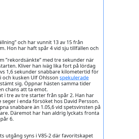
lning” och har vunnit 13 av 15 från
. Hon har haft spår 4 vid sju tillfällen och
om ”rekordsänkte” med tre sekunder när
arten. Kliver han iväg lika fort på lördag
krävs 1,6 sekunder snabbare kilometertid för
thi och kusken Ulf Ohlsson
spekulerade
stämt sig. Öppnar hästen samma tider
n chans att ta emot.
 i tre av tre starter från spår 2. Han har
ve seger i enda försöket hos David Persson.
na snabbare än 1.05,6 vid spetsvinsten på
gare. Däremot har han aldrig lyckats fronta
pår 6.
s utgång syns i V85-2 där favoritskapet