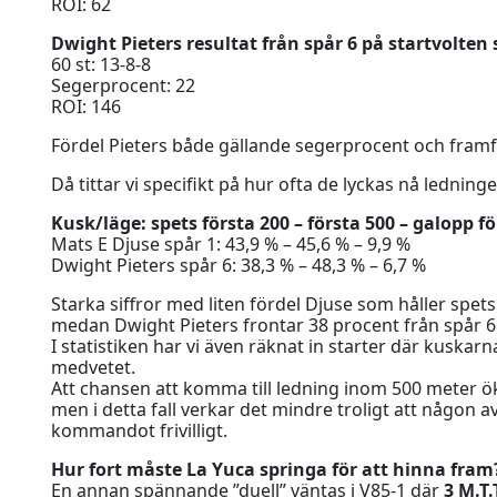
ROI: 62
Dwight Pieters resultat från spår 6 på startvolten
60 st: 13-8-8
Segerprocent: 22
ROI: 146
Fördel Pieters både gällande segerprocent och framfö
Då tittar vi specifikt på hur ofta de lyckas nå lednin
Kusk/läge: spets första 200 – första 500 – galopp f
Mats E Djuse spår 1: 43,9 % – 45,6 % – 9,9 %
Dwight Pieters spår 6: 38,3 % – 48,3 % – 6,7 %
Starka siffror med liten fördel Djuse som håller spets
medan Dwight Pieters frontar 38 procent från spår 6
I statistiken har vi även räknat in starter där kuskar
medvetet.
Att chansen att komma till ledning inom 500 meter ök
men i detta fall verkar det mindre troligt att någon a
kommandot frivilligt.
Hur fort måste La Yuca springa för att hinna fram
En annan spännande ”duell” väntas i V85-1 där
3 M.T