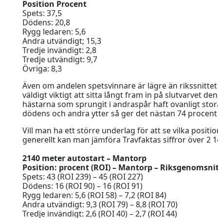
Position Procent
Spets: 37,5
Dödens: 20,8
Rygg ledaren: 5,6
Andra utvändigt; 15,3
Tredje invändigt: 2,8
Tredje utvändigt: 9,7
Övriga: 8,3
Även om andelen spetsvinnare är lägre än rikssnittet
väldigt viktigt att sitta långt fram in på slutvarvet 
hästarna som sprungit i andraspår haft ovanligt sto
dödens och andra ytter så ger det nästan 74 procent
Vill man ha ett större underlag för att se vilka po
generellt kan man jämföra Travfaktas siffror över 2 
2140 meter autostart – Mantorp
Position: procent (ROI) – Mantorp – Riksgenomsni
Spets: 43 (ROI 239) – 45 (ROI 227)
Dödens: 16 (ROI 90) – 16 (ROI 91)
Rygg ledaren: 5,6 (ROI 58) – 7,2 (ROI 84)
Andra utvändigt: 9,3 (ROI 79) – 8,8 (ROI 70)
Tredje invändigt: 2,6 (ROI 40) – 2,7 (ROI 44)