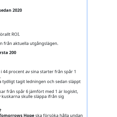
 sedan 2020
rallt ROI.
gen från aktuella utgångslägen.
örsta 200
 i 44 procent av sina starter från spår 1
.
na tydligt tagit ledningen och sedan släppt
ar från spår 6 jämfört med 1 är logiskt,
v kuskarna skulle släppa ifrån sig
?
.Tomorrows Hope
ska försöka hålla undan