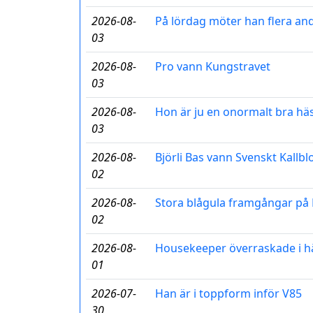
2026-08-
På lördag möter han flera and
03
2026-08-
Pro vann Kungstravet
03
2026-08-
Hon är ju en onormalt bra hä
03
2026-08-
Björli Bas vann Svenskt Kallb
02
2026-08-
Stora blågula framgångar p
02
2026-08-
Housekeeper överraskade i h
01
2026-07-
Han är i toppform inför V85
30