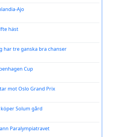
nlandia-Ajo
lfte häst
jag har tre ganska bra chanser
openhagen Cup
tar mot Oslo Grand Prix
 köper Solum gård
vann Paralympiatravet