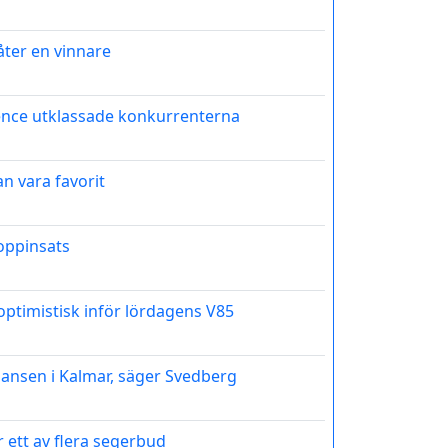
 åter en vinnare
ence utklassade konkurrenterna
an vara favorit
toppinsats
 optimistisk inför lördagens V85
hansen i Kalmar, säger Svedberg
r ett av flera segerbud