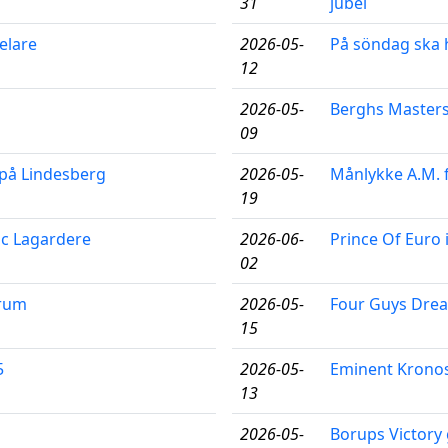
31
jubel
elare
2026-05-
På söndag ska h
12
2026-05-
Berghs Master
09
på Lindesberg
2026-05-
Månlykke A.M. f
19
uc Lagardere
2026-06-
Prince Of Euro
02
trum
2026-05-
Four Guys Dream
15
5
2026-05-
Eminent Kronos
13
2026-05-
Borups Victory 