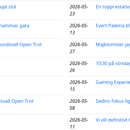
upt slut
2026-05-
En topprestatio
23
l mammas gata
2026-05-
Evert Palema bl
13
 Sundsvall Open Trot
2026-05-
Majblomster ja
27
2026-05-
10:30 på söndag
26
2026-05-
Gaining Experi
15
dsvall Open Trot
2026-05-
Sedins fokus li
08
2026-05-
Vi vill definiti
11