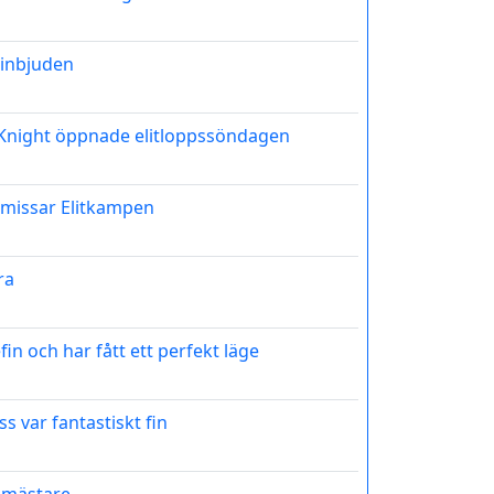
inbjuden
t Knight öppnade elitloppssöndagen
missar Elitkampen
ra
in och har fått ett perfekt läge
 var fantastiskt fin