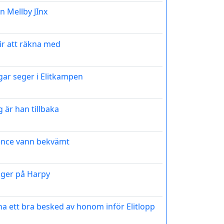
n Mellby JInx
ir att räkna med
gar seger i Elitkampen
 är han tillbaka
ence vann bekvämt
gger på Harpy
vt ha ett bra besked av honom inför Elitlopp