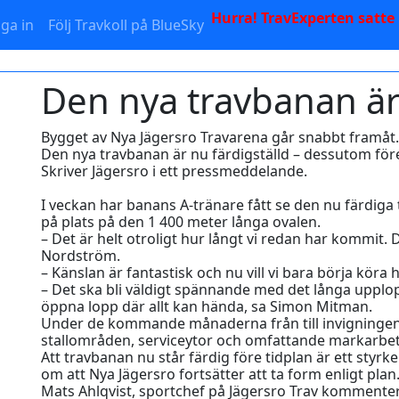
Hurra! TravExperten satte
ga in
Följ Travkoll på BlueSky
Den nya travbanan är 
Bygget av Nya Jägersro Travarena går snabbt framåt
Den nya travbanan är nu färdigställd – dessutom för
Skriver Jägersro i ett pressmeddelande.
I veckan har banans A-tränare fått se den nu färdiga
på plats på den 1 400 meter långa ovalen.
– Det är helt otroligt hur långt vi redan har kommit.
Nordström.
– Känslan är fantastisk och nu vill vi bara börja köra h
– Det ska bli väldigt spännande med det långa upplo
öppna lopp där allt kan hända, sa Simon Mitman.
Under de kommande månaderna från till invigninge
stallområden, serviceytor och omfattande markarbete
Att travbanan nu står färdig före tidplan är ett styrk
om att Nya Jägersro fortsätter att ta form enligt plan
Mats Ahlqvist, sportchef på Jägersro Trav kommenter