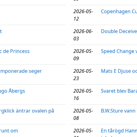
2026-05-
Copenhagen Cups
12
t
2026-06-
Double Deceiver
03
c de Princess
2026-05-
Speed Change v
09
n imponerade seger
2026-05-
Mats E Djuse oc
23
Hugo Åbergs
2026-05-
Svaret blev Bar
16
gklick äntrar ovalen på
2026-05-
B.W.Sture vann 
08
 runt om
2026-05-
En tårögd Hann