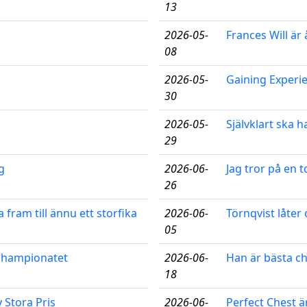
13
2026-05-
Frances Will är
08
2026-05-
Gaining Experi
30
2026-05-
Självklart ska h
29
g
2026-06-
Jag tror på en 
26
 fram till ännu ett storfika
2026-06-
Törnqvist låter
05
ochampionatet
2026-06-
Han är bästa c
18
y Stora Pris
2026-06-
Perfect Chest ä