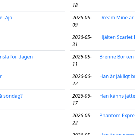
18
el-Ajo
2026-05-
Dream Mine är 
09
2026-05-
Hjälten Scarle
31
änsla för dagen
2026-05-
Brenne Borken 
11
r
2026-06-
Han är jäkligt b
22
på söndag?
2026-06-
Han känns jättef
17
2026-05-
Phantom Express
22