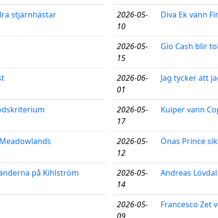
ra stjärnhästar
2026-05-
Diva Ek vann Fi
10
2026-05-
Gio Cash blir to
15
st
2026-06-
Jag tycker att 
01
lodskriterium
2026-05-
Kuiper vann C
17
å Meadowlands
2026-05-
Önas Prince sik
12
änderna på Kihlström
2026-05-
Andreas Lövdal
14
2026-05-
Francesco Zet 
09