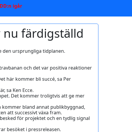
 DD:n igår
nu färdigställd
.
e den ursprungliga tidplanen.
 travbanan och det var positiva reaktioner
 Det här kommer bli succé, sa Per
är, sa Ken Ecce.
ppet. Det kommer troligtvis att ge mer
n kommer bland annat publikbyggnad,
n att successivt växa fram.
ebesked för projektet och en tydlig signal
.
ar besöket i pressreleasen.