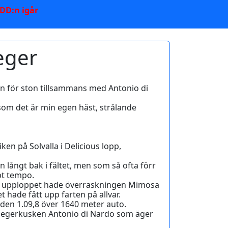
 DD:n igår
seger
en för ston tillsammans med Antonio di
t som det är min egen häst, strålande
en på Solvalla i Delicious lopp,
 långt bak i fältet, men som så ofta förr
bt tempo.
 In på upploppet hade överraskningen Mimosa
t hade fått upp farten på allvar.
tiden 1.09,8 över 1640 meter auto.
 segerkusken Antonio di Nardo som äger