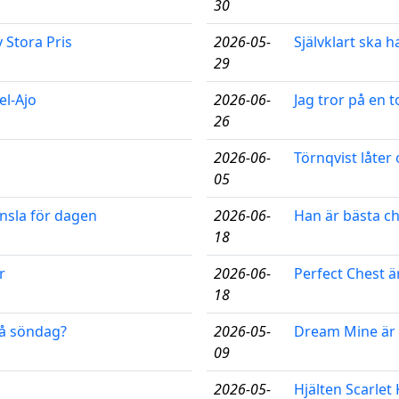
30
y Stora Pris
2026-05-
Självklart ska h
29
el-Ajo
2026-06-
Jag tror på en 
26
2026-06-
Törnqvist låter
05
änsla för dagen
2026-06-
Han är bästa c
18
r
2026-06-
Perfect Chest ä
18
på söndag?
2026-05-
Dream Mine är 
09
2026-05-
Hjälten Scarle