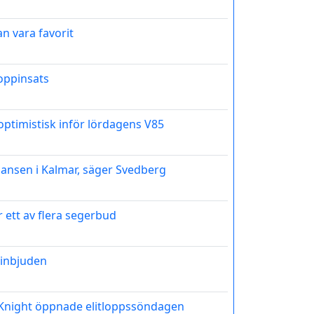
an vara favorit
toppinsats
 optimistisk inför lördagens V85
hansen i Kalmar, säger Svedberg
r ett av flera segerbud
inbjuden
t Knight öppnade elitloppssöndagen