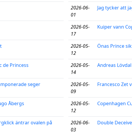
2026-06-
Jag tycker att 
01
2026-05-
Kuiper vann C
17
t
2026-05-
Önas Prince sik
12
c de Princess
2026-05-
Andreas Lövdal
14
n imponerade seger
2026-05-
Francesco Zet 
09
Hugo Åbergs
2026-05-
Copenhagen Cups
12
gklick äntrar ovalen på
2026-06-
Double Deceiver
03