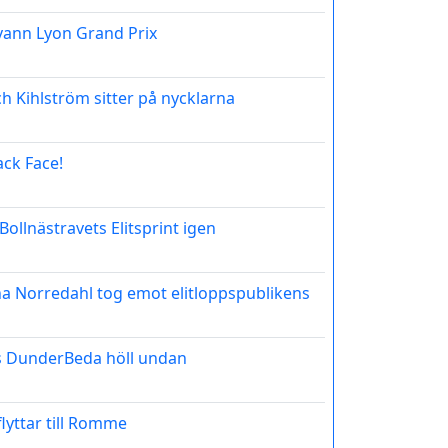
ann Lyon Grand Prix
h Kihlström sitter på nycklarna
ack Face!
Bollnästravets Elitsprint igen
a Norredahl tog emot elitloppspublikens
s DunderBeda höll undan
lyttar till Romme