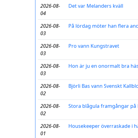
2026-08-
Det var Melanders kväll
04
2026-08-
På lördag möter han flera and
03
2026-08-
Pro vann Kungstravet
03
2026-08-
Hon är ju en onormalt bra hä
03
2026-08-
Björli Bas vann Svenskt Kallb
02
2026-08-
Stora blågula framgångar p
02
2026-08-
Housekeeper överraskade i h
01