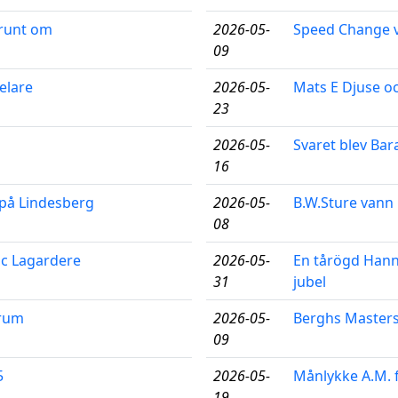
 runt om
2026-05-
Speed Change v
09
elare
2026-05-
Mats E Djuse oc
23
2026-05-
Svaret blev Bar
16
på Lindesberg
2026-05-
B.W.Sture vann 
08
uc Lagardere
2026-05-
En tårögd Hann
31
jubel
trum
2026-05-
Berghs Master
09
5
2026-05-
Månlykke A.M. f
19