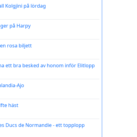
ll Kolgjini på lördag
gger på Harpy
en rosa biljett
vt ha ett bra besked av honom inför Elitlopp
nlandia-Ajo
lfte häst
 des Ducs de Normandie - ett topplopp