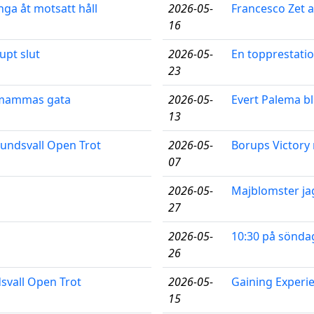
nga åt motsatt håll
2026-05-
Francesco Zet a
16
upt slut
2026-05-
En topprestatio
23
l mammas gata
2026-05-
Evert Palema bl
13
 Sundsvall Open Trot
2026-05-
Borups Victory
07
2026-05-
Majblomster ja
27
2026-05-
10:30 på söndag
26
dsvall Open Trot
2026-05-
Gaining Experi
15