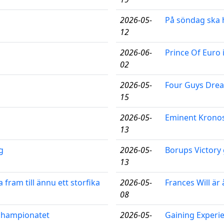
2026-05-
På söndag ska h
12
2026-06-
Prince Of Euro
02
2026-05-
Four Guys Dream
15
2026-05-
Eminent Kronos
13
g
2026-05-
Borups Victory 
13
 fram till ännu ett storfika
2026-05-
Frances Will är
08
ochampionatet
2026-05-
Gaining Experi