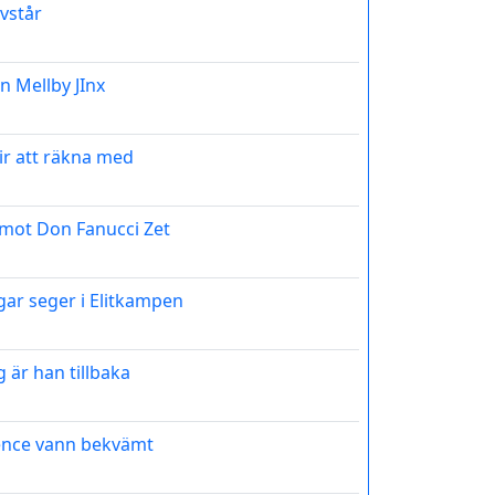
vstår
n Mellby JInx
ir att räkna med
 mot Don Fanucci Zet
gar seger i Elitkampen
 är han tillbaka
ence vann bekvämt