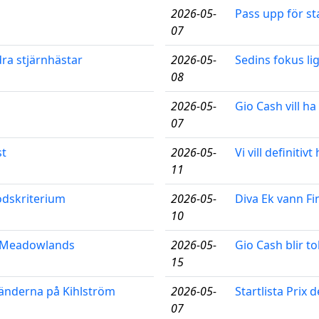
2026-05-
Pass upp för sta
07
ra stjärnhästar
2026-05-
Sedins fokus li
08
2026-05-
Gio Cash vill ha 
07
st
2026-05-
Vi vill definiti
11
lodskriterium
2026-05-
Diva Ek vann Fi
10
å Meadowlands
2026-05-
Gio Cash blir to
15
änderna på Kihlström
2026-05-
Startlista Prix
07