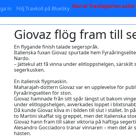
Hurra! TravExperten satte
ga in
Följ Travkoll på BlueSky
Giovaz flög fram till 
En flygande finish talade segerspråk.
Italienska fuxan Giovaz spurtade hem Fyraåringselit
Nardo.
– Jättekul att få vinna under elitloppshelgen, särskil
segerkusken.
En italiensk flygmaskin.
Maharajah-dottern Giovaz var en upplevelse för publik
Fyraåringseliten för ston.
Giovaz hamnade från sitt spår längst ut bakom vingen
under elitloppshelgen, avverkades loppet i blixtsnab
Då kunde Giovaz kliva in i bilden till slut i stället.
to Martini skaffat sig greppet, men det italienska stoe
Giovaz hann fram till säker viktoria på häftiga seger
Alesandro Gocciadoro tränar vinnaren – men det är
hästen.