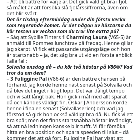
– Att bli bättre för varje år. Det gick väldigt bra i fjol,
så målet är att försöka slå fjolårssiffrorna, även om
det blir svårt.
Det är tisdag eftermiddag under din första vecka
som regerande komet. Är det någon av hästarna du
kör resten av veckan som du tror lite extra på?
– Såg att Sybille Tinters
1 Charming Laura
(V65-5) är
anmäld till Rommes lunchtrav på fredag. Henne gillar
jag skarpt. Vi fick ett passande utgångsläge och hon
är startsnabb – ja, det såg bra ut vid en första anblick
i alla fall:
Solvalla onsdag då
–
du kör två hästar på V86®? Vad
tror du om dem?
–
3 Fuliggine Pal
(V86-6) är den bättre chansen på
förhand. Jag körde henne näst senast på Solvalla och
då blev det inget riktigt lopp. Det var dåligt tempo
och vi satt långt bak. Hon gick i mål med allt sparat
då och kändes väldigt fin. Oskar J Andersson körde
henne i finalen senast (Solvallaserien) och vad jag
förstod så gick hon också väldigt bra då. Nu fick vi ett
bra spår, men det finns startsnabba hästar invändigt,
så att nå ledningen kanske blir tufft. Vi får försöka
hitta en bra position och spara speeden till slut – då
kommer det att gå fort. Fuliggine Pal har visat att