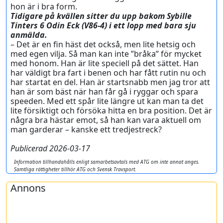
hon är i bra form.
Tidigare på kvällen sitter du upp bakom Sybille
Tinters 6 Odin Eck (V86-4) i ett lopp med bara sju
anmälda.
– Det är en fin häst det också, men lite hetsig och
med egen vilja. Så man kan inte ”bråka” för mycket
med honom. Han är lite speciell på det sättet. Han
har väldigt bra fart i benen och har fått rutin nu och
har startat en del. Han är startsnabb men jag tror att
han är som bäst när han får gå i ryggar och spara
speeden. Med ett spår lite längre ut kan man ta det
lite försiktigt och försöka hitta en bra position. Det är
några bra hästar emot, så han kan vara aktuell om
man garderar – kanske ett tredjestreck?
Publicerad 2026-03-17
Information tillhandahålls enligt samarbetsavtals med ATG om inte annat anges.
Samtliga rättigheter tillhör ATG och Svensk Travsport.
Annons