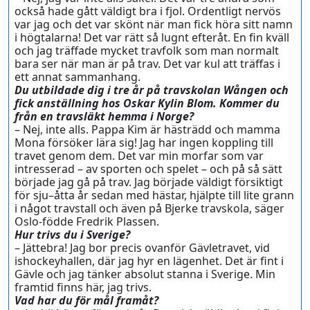
också hade gått väldigt bra i fjol. Ordentligt nervös
var jag och det var skönt när man fick höra sitt namn
i högtalarna! Det var rätt så lugnt efteråt. En fin kväll
och jag träffade mycket travfolk som man normalt
bara ser när man är på trav. Det var kul att träffas i
ett annat sammanhang.
Du utbildade dig i tre år på travskolan Wången och
fick anställning hos Oskar Kylin Blom. Kommer du
från en travsläkt hemma i Norge?
– Nej, inte alls. Pappa Kim är hästrädd och mamma
Mona försöker lära sig! Jag har ingen koppling till
travet genom dem. Det var min morfar som var
intresserad – av sporten och spelet – och på så sätt
började jag gå på trav. Jag började väldigt försiktigt
för sju–åtta år sedan med hästar, hjälpte till lite grann
i något travstall och även på Bjerke travskola, säger
Oslo-födde Fredrik Plassen.
Hur trivs du i Sverige?
– Jättebra! Jag bor precis ovanför Gävletravet, vid
ishockeyhallen, där jag hyr en lägenhet. Det är fint i
Gävle och jag tänker absolut stanna i Sverige. Min
framtid finns här, jag trivs.
Vad har du för mål framåt?