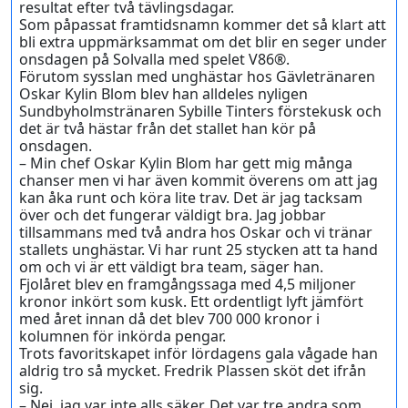
resultat efter två tävlingsdagar.
Som påpassat framtidsnamn kommer det så klart att
bli extra uppmärksammat om det blir en seger under
onsdagen på Solvalla med spelet V86®.
Förutom sysslan med unghästar hos Gävletränaren
Oskar Kylin Blom blev han alldeles nyligen
Sundbyholmstränaren Sybille Tinters förstekusk och
det är två hästar från det stallet han kör på
onsdagen.
– Min chef Oskar Kylin Blom har gett mig många
chanser men vi har även kommit överens om att jag
kan åka runt och köra lite trav. Det är jag tacksam
över och det fungerar väldigt bra. Jag jobbar
tillsammans med två andra hos Oskar och vi tränar
stallets unghästar. Vi har runt 25 stycken att ta hand
om och vi är ett väldigt bra team, säger han.
Fjolåret blev en framgångssaga med 4,5 miljoner
kronor inkört som kusk. Ett ordentligt lyft jämfört
med året innan då det blev 700 000 kronor i
kolumnen för inkörda pengar.
Trots favoritskapet inför lördagens gala vågade han
aldrig tro så mycket. Fredrik Plassen sköt det ifrån
sig.
– Nej, jag var inte alls säker. Det var tre andra som