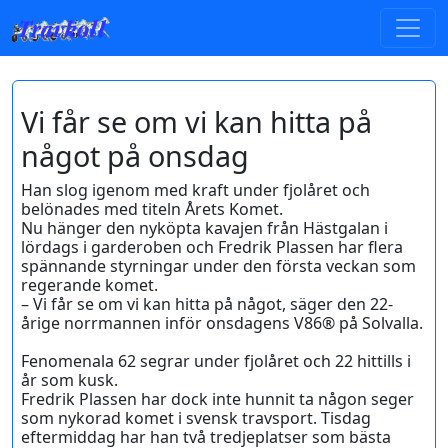
Vi får se om vi kan hitta på
något på onsdag
Han slog igenom med kraft under fjolåret och
belönades med titeln Årets Komet.
Nu hänger den nyköpta kavajen från Hästgalan i
lördags i garderoben och Fredrik Plassen har flera
spännande styrningar under den första veckan som
regerande komet.
– Vi får se om vi kan hitta på något, säger den 22-
årige norrmannen inför onsdagens V86® på Solvalla.
Fenomenala 62 segrar under fjolåret och 22 hittills i
år som kusk.
Fredrik Plassen har dock inte hunnit ta någon seger
som nykorad komet i svensk travsport. Tisdag
eftermiddag har han två tredjeplatser som bästa