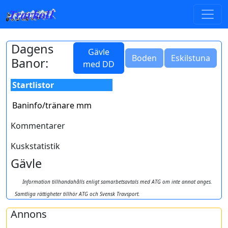
Dagens
Gävle
Boden
Eskilstuna
Banor:
med DD
Startlistor
Baninfo/tränare mm
Kommentarer
Kuskstatistik
Gävle
Information tillhandahålls enligt samarbetsavtals med ATG om inte annat anges.
Samtliga rättigheter tillhör ATG och Svensk Travsport.
Annons