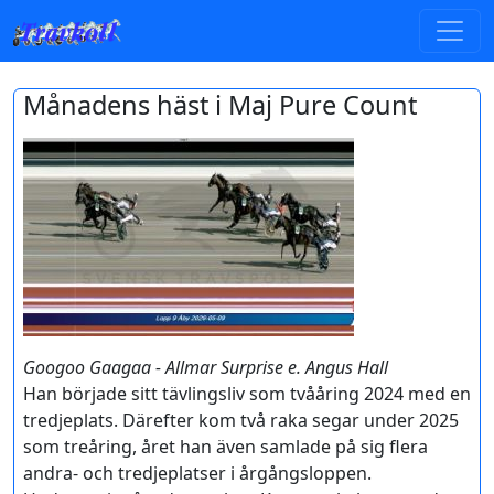
Månadens häst i Maj Pure Count
Googoo Gaagaa - Allmar Surprise e. Angus Hall
Han började sitt tävlingsliv som tvååring 2024 med en
tredjeplats. Därefter kom två raka segar under 2025
som treåring, året han även samlade på sig flera
andra- och tredjeplatser i årgångsloppen.