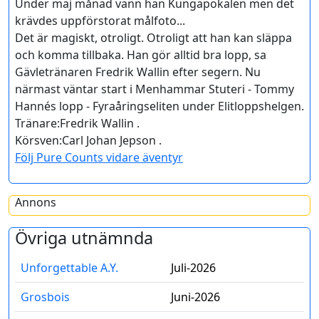
Under maj månad vann han Kungapokalen men det
krävdes uppförstorat målfoto...
Det är magiskt, otroligt. Otroligt att han kan släppa
och komma tillbaka. Han gör alltid bra lopp, sa
Gävletränaren Fredrik Wallin efter segern. Nu
närmast väntar start i Menhammar Stuteri - Tommy
Hannés lopp - Fyraåringseliten under Elitloppshelgen.
Tränare:Fredrik Wallin .
Körsven:Carl Johan Jepson .
Följ Pure Counts vidare äventyr
Annons
Övriga utnämnda
Unforgettable A.Y.
Juli-2026
Grosbois
Juni-2026